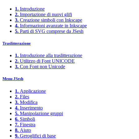
1.
Introduzione
2.
Importazione di nuovi glifi
3.
Creazione simboli con Inkscape
4.
Informazioni avanzate in Inkscape
5.
Parti di SVG comprese da JSesh
Traslitterazione
1.
Introduzione alla traslitterazione
2.
Utilizzo di Font UNICODE
3.
Con Font non Unicode
Menu JSesh
1.
Applicazione
2.
Files
3.
Modifica
4.
Inserimento
5.
Manipolazione gruppi
6.
Simboli
7.
Finestra
8.
Aiuto
9.
Geroglifici di base