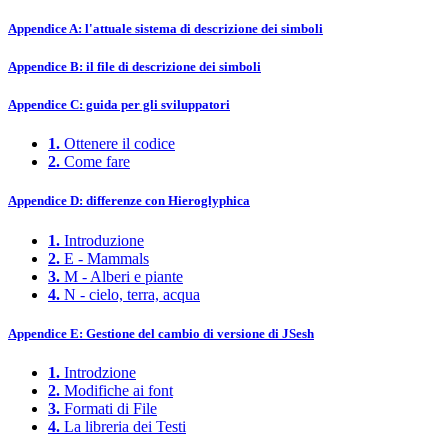
Appendice A: l'attuale sistema di descrizione dei simboli
Appendice B: il file di descrizione dei simboli
Appendice C: guida per gli sviluppatori
1.
Ottenere il codice
2.
Come fare
Appendice D: differenze con Hieroglyphica
1.
Introduzione
2.
E - Mammals
3.
M - Alberi e piante
4.
N - cielo, terra, acqua
Appendice E: Gestione del cambio di versione di JSesh
1.
Introdzione
2.
Modifiche ai font
3.
Formati di File
4.
La libreria dei Testi