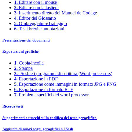
1.
Editare con il mouse
2.
Editare con la tastiera
3.
Inserimento diretto del Manuel de Codage
4.
Editor del Glossario
5.
Ombreggiatura/Tratteggio
6.
Testi brevi e annotazioni
Presentazione dei documenti
Esportazioni grafiche
1.
Copia/incolla
2.
Stampa
3.
JSesh e i programmi di scrittura (Word processors)
4.
Esportazione in PDF
5.
Esportazione come immagini in formato JPG e PNG
6.
Esportazione in formato RTF
7.
Problemi specifici dei word processor
Ricerca testi
Suggerimenti e trucchi sulla codifica del testo geroglifico
Aggiunta di nuovi segni geroglifici a JSesh