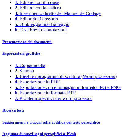
1.
Editare con il mouse
2.
Editare con la tastiera
3.
Inserimento diretto del Manuel de Codage
4.
Editor del Glossario
5.
Ombreggiatura/Tratteggio
6.
Testi brevi e annotazioni
Presentazione dei documenti
Esportazioni grafiche
1.
Copia/incolla
2.
Stampa
3.
JSesh e i programmi di scrittura (Word processors)
4.
Esportazione in PDF
5.
Esportazione come immagini in formato JPG e PNG
6.
Esportazione in formato RTF
7.
Problemi specifici dei word processor
Ricerca testi
Suggerimenti e trucchi sulla codifica del testo geroglifico
Aggiunta di nuovi segni geroglifici a JSesh