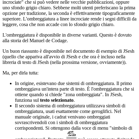
incrociate" che si può vedere nelle vecchie pubblicazioni, oppure
uno sfondo grigio chiaro. Sebbene molti utenti preferiscano la prima
opzione per tradizione, la seconda è effettivamente tipograficamente
superiore. L'ombreggiatura a linee incrociate rende i segni difficili da
leggere, cosa che non accade con lo sfondo grigio chiaro.
L'ombreggiatura è disponibile in diverse varianti. Questo è dovuto
alla storia del Manuel de Codage.
Un buon riassunto è disponibile nel documento di esempio di JSesh
(quello che appariva all'avvio di JSesh e che ora è incluso nella
libreria di testo di JSesh (nella prossima versione, ovviamente)).
Ma, per dirla tutta:
In origine, esistevano due sistemi di ombreggiatura. Il primo
ombreggiava un'intera parte di testo. È l'ombreggiatura che si
ottiene quando si chiede "zona ombreggiata". In JSesh,
funziona sul
testo selezionato
.
Il secondo sistema di ombreggiatura utilizzava simboli di
ombreggiatura, usati esattamente come geroglifici. Nel
manuale originale, i cadrat venivano ombreggiati
sovrascrivendoli con i simboli di ombreggiatura
corrispondenti. Si ottengono dalla voce di menu "simbolo di