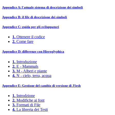
Appendice A: l'attuale sistema di descrizione dei simboli
Appendice B: il file di descrizione dei simboli
Appendice C: guida per gli sviluppatori
1.
Ottenere il codice
2.
Come fare
Appendice D: differenze con Hieroglyphica
1.
Introduzione
2.
E - Mammals
3.
M - Alberi e piante
4.
N - cielo, terra, acqua
Appendice E: Gestione del cambio di versione di JSesh
1.
Introdzione
2.
Modifiche ai font
3.
Formati di File
4.
La libreria dei Testi