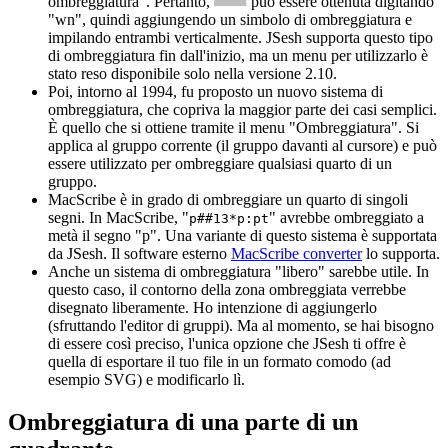
ombreggiatura". Pertanto,
può essere ottenuta digitando
"wn", quindi aggiungendo un simbolo di ombreggiatura e
impilando entrambi verticalmente. JSesh supporta questo tipo
di ombreggiatura fin dall'inizio, ma un menu per utilizzarlo è
stato reso disponibile solo nella versione 2.10.
Poi, intorno al 1994, fu proposto un nuovo sistema di
ombreggiatura, che copriva la maggior parte dei casi semplici.
È quello che si ottiene tramite il menu "Ombreggiatura". Si
applica al gruppo corrente (il gruppo davanti al cursore) e può
essere utilizzato per ombreggiare qualsiasi quarto di un
gruppo.
MacScribe è in grado di ombreggiare un quarto di singoli
segni. In MacScribe, "
" avrebbe ombreggiato a
p##13*p:pt
metà il segno "p". Una variante di questo sistema è supportata
da JSesh. Il software esterno
MacScribe converter
lo supporta.
Anche un sistema di ombreggiatura "libero" sarebbe utile. In
questo caso, il contorno della zona ombreggiata verrebbe
disegnato liberamente. Ho intenzione di aggiungerlo
(sfruttando l'editor di gruppi). Ma al momento, se hai bisogno
di essere così preciso, l'unica opzione che JSesh ti offre è
quella di esportare il tuo file in un formato comodo (ad
esempio SVG) e modificarlo lì.
Ombreggiatura di una parte di un