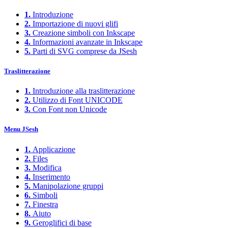
1.
Introduzione
2.
Importazione di nuovi glifi
3.
Creazione simboli con Inkscape
4.
Informazioni avanzate in Inkscape
5.
Parti di SVG comprese da JSesh
Traslitterazione
1.
Introduzione alla traslitterazione
2.
Utilizzo di Font UNICODE
3.
Con Font non Unicode
Menu JSesh
1.
Applicazione
2.
Files
3.
Modifica
4.
Inserimento
5.
Manipolazione gruppi
6.
Simboli
7.
Finestra
8.
Aiuto
9.
Geroglifici di base