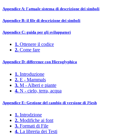
Appendice A: l'attuale sistema di descrizione dei simboli
Appendice B: il file di descrizione dei simboli
Appendice C: guida per gli sviluppatori
1.
Ottenere il codice
2.
Come fare
Appendice D: differenze con Hieroglyphica
1.
Introduzione
2.
E - Mammals
3.
M - Alberi e piante
4.
N - cielo, terra, acqua
Appendice E: Gestione del cambio di versione di JSesh
1.
Introdzione
2.
Modifiche ai font
3.
Formati di File
4.
La libreria dei Testi