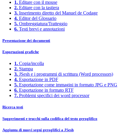
1.
Editare con il mouse
2.
Editare con la tastiera
3.
Inserimento diretto del Manuel de Codage
4.
Editor del Glossario
5.
Ombreggiatura/Tratteggio
6.
Testi brevi e annotazioni
Presentazione dei documenti
Esportazioni grafiche
1.
Copia/incolla
2.
Stampa
3.
JSesh e i programmi di scrittura (Word processors)
4.
Esportazione in PDF
5.
Esportazione come immagini in formato JPG e PNG
6.
Esportazione in formato RTF
7.
Problemi specifici dei word processor
Ricerca testi
Suggerimenti e trucchi sulla codifica del testo geroglifico
Aggiunta di nuovi segni geroglifici a JSesh