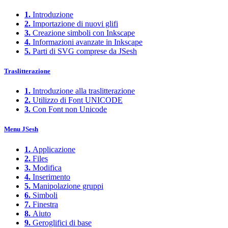
1.
Introduzione
2.
Importazione di nuovi glifi
3.
Creazione simboli con Inkscape
4.
Informazioni avanzate in Inkscape
5.
Parti di SVG comprese da JSesh
Traslitterazione
1.
Introduzione alla traslitterazione
2.
Utilizzo di Font UNICODE
3.
Con Font non Unicode
Menu JSesh
1.
Applicazione
2.
Files
3.
Modifica
4.
Inserimento
5.
Manipolazione gruppi
6.
Simboli
7.
Finestra
8.
Aiuto
9.
Geroglifici di base