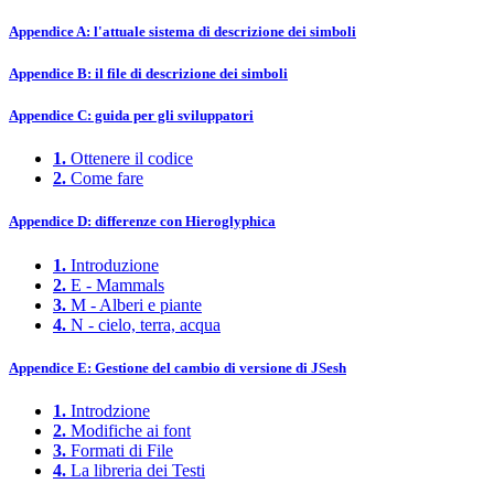
Appendice A: l'attuale sistema di descrizione dei simboli
Appendice B: il file di descrizione dei simboli
Appendice C: guida per gli sviluppatori
1.
Ottenere il codice
2.
Come fare
Appendice D: differenze con Hieroglyphica
1.
Introduzione
2.
E - Mammals
3.
M - Alberi e piante
4.
N - cielo, terra, acqua
Appendice E: Gestione del cambio di versione di JSesh
1.
Introdzione
2.
Modifiche ai font
3.
Formati di File
4.
La libreria dei Testi