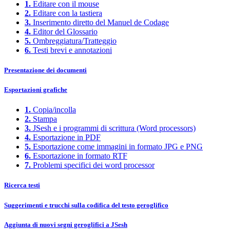
1.
Editare con il mouse
2.
Editare con la tastiera
3.
Inserimento diretto del Manuel de Codage
4.
Editor del Glossario
5.
Ombreggiatura/Tratteggio
6.
Testi brevi e annotazioni
Presentazione dei documenti
Esportazioni grafiche
1.
Copia/incolla
2.
Stampa
3.
JSesh e i programmi di scrittura (Word processors)
4.
Esportazione in PDF
5.
Esportazione come immagini in formato JPG e PNG
6.
Esportazione in formato RTF
7.
Problemi specifici dei word processor
Ricerca testi
Suggerimenti e trucchi sulla codifica del testo geroglifico
Aggiunta di nuovi segni geroglifici a JSesh