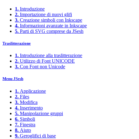
1.
Introduzione
2.
Importazione di nuovi glifi
3.
Creazione simboli con Inkscape
4.
Informazioni avanzate in Inkscape
5.
Parti di SVG comprese da JSesh
Traslitterazione
1.
Introduzione alla traslitterazione
2.
Utilizzo di Font UNICODE
3.
Con Font non Unicode
Menu JSesh
1.
Applicazione
2.
Files
3.
Modifica
4.
Inserimento
5.
Manipolazione gruppi
6.
Simboli
7.
Finestra
8.
Aiuto
9.
Geroglifici di base