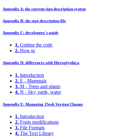
Appendix A: the current sign description system
Appendix B: the sign description file
Appendix C: developper's guide
1.
Getting the code
2.
How to
Appendix D: differences with Hieroglyphica
1.
Introduction
2.
E - Mammals
3.
M - Trees and plants
4.
N - Sky, earth, water
Appendix E: Managing JSesh Version Change
1.
Introduction
2.
Fonts modifications
3.
File Formats
4.
The Text Library