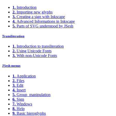
1.
Introduction
2.
Importing new glyphs
3.
Creating a sign with Inkscape
4.
Advanced Informations in Inkscape
5.
Parts of SVG understood by JSesh
Transliteration
1.
Introduction to transliteration
2.
Using Unicode Fonts
3.
With non-Unicode Fonts
JSesh menus
1.
Application
2.
Files
3.
Edit
4.
Insert
5.
Group_manipulation
6.
Sign
7.
Windows
8.
Help
9.
Basic hieroglyphs