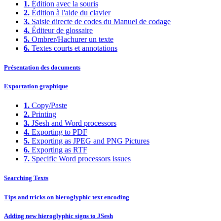
1.
Édition avec la souris
2.
Édition à l'aide du clavier
3.
Saisie directe de codes du Manuel de codage
4.
Éditeur de glossaire
5.
Ombrer/Hachurer un texte
6.
Textes courts et annotations
Présentation des documents
Exportation graphique
1.
Copy/Paste
2.
Printing
3.
JSesh and Word processors
4.
Exporting to PDF
5.
Exporting as JPEG and PNG Pictures
6.
Exporting as RTF
7.
Specific Word processors issues
Searching Texts
Tips and tricks on hieroglyphic text encoding
Adding new hieroglyphic signs to JSesh