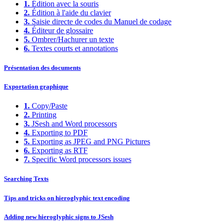
1.
Édition avec la souris
2.
Édition à l'aide du clavier
3.
Saisie directe de codes du Manuel de codage
4.
Éditeur de glossaire
5.
Ombrer/Hachurer un texte
6.
Textes courts et annotations
Présentation des documents
Exportation graphique
1.
Copy/Paste
2.
Printing
3.
JSesh and Word processors
4.
Exporting to PDF
5.
Exporting as JPEG and PNG Pictures
6.
Exporting as RTF
7.
Specific Word processors issues
Searching Texts
Tips and tricks on hieroglyphic text encoding
Adding new hieroglyphic signs to JSesh