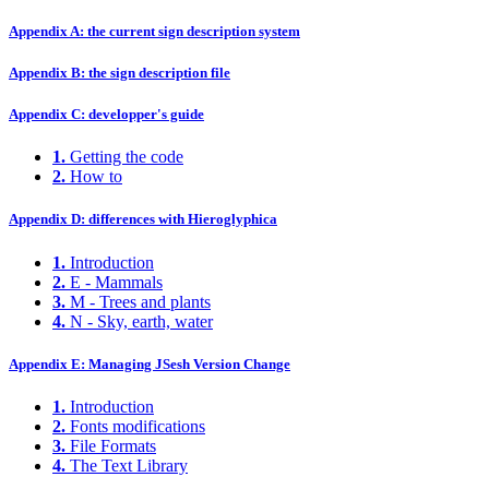
Appendix A: the current sign description system
Appendix B: the sign description file
Appendix C: developper's guide
1.
Getting the code
2.
How to
Appendix D: differences with Hieroglyphica
1.
Introduction
2.
E - Mammals
3.
M - Trees and plants
4.
N - Sky, earth, water
Appendix E: Managing JSesh Version Change
1.
Introduction
2.
Fonts modifications
3.
File Formats
4.
The Text Library