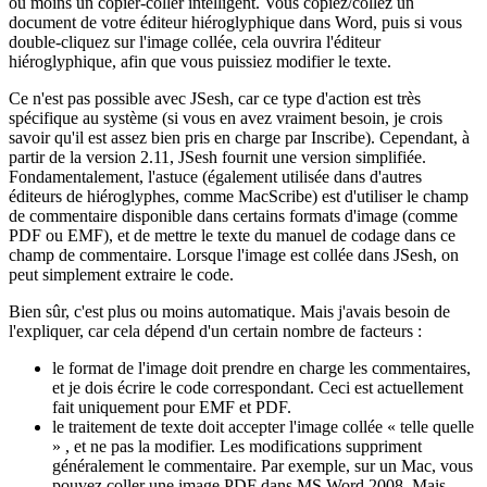
ou moins un copier-coller intelligent. Vous copiez/collez un
document de votre éditeur hiéroglyphique dans Word, puis si vous
double-cliquez sur l'image collée, cela ouvrira l'éditeur
hiéroglyphique, afin que vous puissiez modifier le texte.
Ce n'est pas possible avec JSesh, car ce type d'action est très
spécifique au système (si vous en avez vraiment besoin, je crois
savoir qu'il est assez bien pris en charge par Inscribe). Cependant, à
partir de la version 2.11, JSesh fournit une version simplifiée.
Fondamentalement, l'astuce (également utilisée dans d'autres
éditeurs de hiéroglyphes, comme MacScribe) est d'utiliser le champ
de commentaire disponible dans certains formats d'image (comme
PDF ou EMF), et de mettre le texte du manuel de codage dans ce
champ de commentaire. Lorsque l'image est collée dans JSesh, on
peut simplement extraire le code.
Bien sûr, c'est plus ou moins automatique. Mais j'avais besoin de
l'expliquer, car cela dépend d'un certain nombre de facteurs :
le format de l'image doit prendre en charge les commentaires,
et je dois écrire le code correspondant. Ceci est actuellement
fait uniquement pour EMF et PDF.
le traitement de texte doit accepter l'image collée « telle quelle
» , et ne pas la modifier. Les modifications suppriment
généralement le commentaire. Par exemple, sur un Mac, vous
pouvez coller une image PDF dans MS Word 2008. Mais