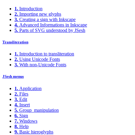
1.
Introduction
2.
Importing new glyphs
3.
Creating a sign with Inkscape
4.
Advanced Informations in Inkscape
5.
Parts of SVG understood by JSesh
Transliteration
1.
Introduction to transliteration
2.
Using Unicode Fonts
3.
With non-Unicode Fonts
JSesh menus
1.
Application
2.
Files
3.
Edit
4.
Insert
5.
Group_manipulation
6.
Sign
7.
Windows
8.
Help
9.
Basic hieroglyphs