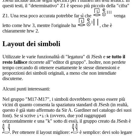
JSesh include anche segni specifici per i numeri nei testi ieratici. In
questi testi, il "determinativo" Z1 è spesso più piccolo della "cifra"
Z1. Una resa poco accurata potrebbe far sì che
venga
letto come hrw 3, mentre l'originale ha
, che è
chiaramente hrw 2.
Layout dei simboli
Utilizzate le varie funzionalità di "legatura" di JSesh e
se tutto il
resto fallisce
ricorrete all'"editor di gruppo". Inoltre, non perdete
tempo cercando di ottenere esattamente le stesse dimensioni e
proporzioni dei simboli originali, a meno che non intendiate
discuterne.
Alcuni punti interessanti:
Nel gruppo "M17-M17", i simboli dovrebbero spesso essere più
vicini di quanto consenta la spaziatura standard di JSesh (in realtà,
questo è già stato affermato da Sir A. Gardiner nel catalogo dei suoi
font). Se si scrive
(ovvero, due yod raggruppati
i*i:k
orizzontalmente e una "k" sotto di essi), il gruppo creato da JSesh è
. Per ottenere il layout migliore:
è semplice: devi solo legare