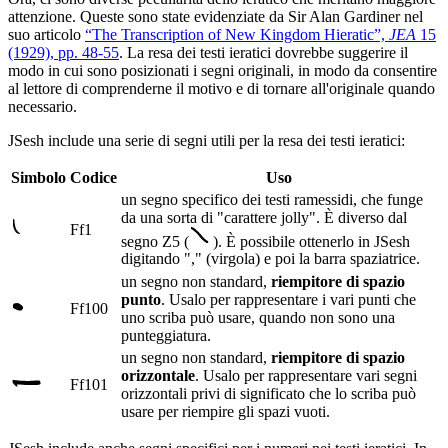
attenzione. Queste sono state evidenziate da Sir Alan Gardiner nel
suo articolo
“The Transcription of New Kingdom Hieratic”,
JEA
15
(1929), pp. 48-55
. La resa dei testi ieratici dovrebbe suggerire il
modo in cui sono posizionati i segni originali, in modo da consentire
al lettore di comprenderne il motivo e di tornare all'originale quando
necessario.
JSesh include una serie di segni utili per la resa dei testi ieratici:
Simbolo
Codice
Uso
un segno specifico dei testi ramessidi, che funge
da una sorta di "carattere jolly". È diverso dal
Ff1
segno Z5 (
). È possibile ottenerlo in JSesh
digitando "," (virgola) e poi la barra spaziatrice.
un segno non standard,
riempitore di spazio
punto
. Usalo per rappresentare i vari punti che
Ff100
uno scriba può usare, quando non sono una
punteggiatura.
un segno non standard,
riempitore di spazio
orizzontale
. Usalo per rappresentare vari segni
Ff101
orizzontali privi di significato che lo scriba può
usare per riempire gli spazi vuoti.