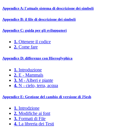
Appendice A: l'attuale sistema di descrizione dei simboli
Appendice B: il file di descrizione dei simboli
Appendice C: guida per gli sviluppatori
1.
Ottenere il codice
2.
Come fare
Appendice D: differenze con Hieroglyphica
1.
Introduzione
2.
E - Mammals
3.
M - Alberi e piante
4.
N - cielo, terra, acqua
Appendice E: Gestione del cambio di versione di JSesh
1.
Introdzione
2.
Modifiche ai font
3.
Formati di File
4.
La libreria dei Testi