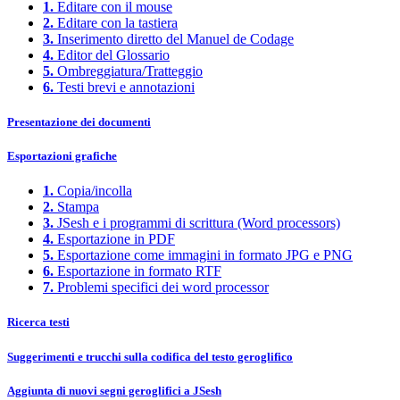
1.
Editare con il mouse
2.
Editare con la tastiera
3.
Inserimento diretto del Manuel de Codage
4.
Editor del Glossario
5.
Ombreggiatura/Tratteggio
6.
Testi brevi e annotazioni
Presentazione dei documenti
Esportazioni grafiche
1.
Copia/incolla
2.
Stampa
3.
JSesh e i programmi di scrittura (Word processors)
4.
Esportazione in PDF
5.
Esportazione come immagini in formato JPG e PNG
6.
Esportazione in formato RTF
7.
Problemi specifici dei word processor
Ricerca testi
Suggerimenti e trucchi sulla codifica del testo geroglifico
Aggiunta di nuovi segni geroglifici a JSesh