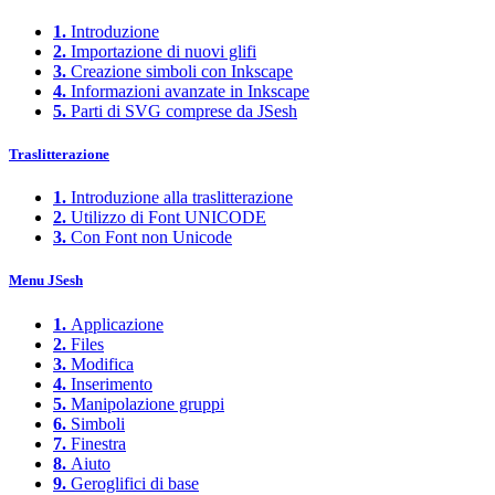
1.
Introduzione
2.
Importazione di nuovi glifi
3.
Creazione simboli con Inkscape
4.
Informazioni avanzate in Inkscape
5.
Parti di SVG comprese da JSesh
Traslitterazione
1.
Introduzione alla traslitterazione
2.
Utilizzo di Font UNICODE
3.
Con Font non Unicode
Menu JSesh
1.
Applicazione
2.
Files
3.
Modifica
4.
Inserimento
5.
Manipolazione gruppi
6.
Simboli
7.
Finestra
8.
Aiuto
9.
Geroglifici di base