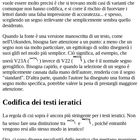
vuole essere molto precisi è che si trovano molti casi di varianti che
comunque non hanno codifica, e si corre il rischio di fuorviare i
lettori dando una falsa impressione di accuratezza... e spesso,
scegliendo un segno irrilevante che semplicemente sembra quello
desiderato.
Quando la fonte è una versione manoscritta di un testo, come
nell'Urkunden, bisogna fare attenzione a un punto: a meno che un
segno non sia molto particolare, un egittologo di solito disegnerà i
suoi glifi nel modo più semplice. Ciò significa, ad esempio, che
userà V23A (
) invece di V22 (
), che è il normale segno
geroglifico. Bisogna capirlo, e quando la selezione di un segno è
semplicemente causata dalla mano dell'autore, renderla con il segno
"standard". D'altra parte, quando l'autore ha disegnato una forma di
segno molto specifica, potrebbe valere la pena di prestargli maggiore
attenzione.
Codifica dei testi ieratici
La regola di cui sopra è ancora più stringente per i testi ieratici. Non
ha senso fare una distinzione tra
e
, poiché entrambi
vengono resi allo stesso modo in ieratico!
Ora, ci sono diverse peculiarità dello ieratico che meritano maggiore