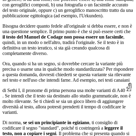
con geroglifici composti, b) una fotografia o un facsimile accurato
del testo originale, oppure c) un geroglifico manoscritto tratto da una
pubblicazione egittologica (ad esempio, l'Urkunden).
Bisogna decidere quanto fedele all'originale si debba essere, e non è
una questione semplice. Il primo punto è che si può essere certi che
il testo del Manuel de Codage non possa essere un facsimile
,
quindi, in un modo o nell'altro, tradirà l'originale. Se il testo è in
definitiva un testo ieratico, si sta già creando qualcosa di
completamente diverso.
Ora, quando si ha un segno, si dovrebbe cercare la variante più
precisa o usarne una in qualche modo standardizzata? Per rispondere
a questa domanda, dovresti chiederti se questa variante sia rilevante
nel testo e nell'uso che intendi farne. Ad esempio, nei testi canaiani
di Sethi I, il pronome di prima persona usa molte varianti di A40
. Se intendi che il testo sia destinato allo studio grammaticale, non è
molto rilevante. Se ti chiedi se sia un gioco libero di aggiungere
diversità al testo, allora potresti prenderti il ​​tempo di codificare le
varianti.
Di norma,
se sei un principiante in egiziano
, ti consiglio di
codificare il segno "standard", poiché ti costringerà a
leggere il
testo, non a copiare i segni
. Il problema che si presenta quando si