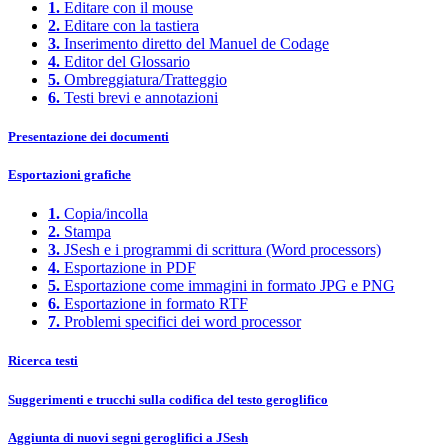
1.
Editare con il mouse
2.
Editare con la tastiera
3.
Inserimento diretto del Manuel de Codage
4.
Editor del Glossario
5.
Ombreggiatura/Tratteggio
6.
Testi brevi e annotazioni
Presentazione dei documenti
Esportazioni grafiche
1.
Copia/incolla
2.
Stampa
3.
JSesh e i programmi di scrittura (Word processors)
4.
Esportazione in PDF
5.
Esportazione come immagini in formato JPG e PNG
6.
Esportazione in formato RTF
7.
Problemi specifici dei word processor
Ricerca testi
Suggerimenti e trucchi sulla codifica del testo geroglifico
Aggiunta di nuovi segni geroglifici a JSesh