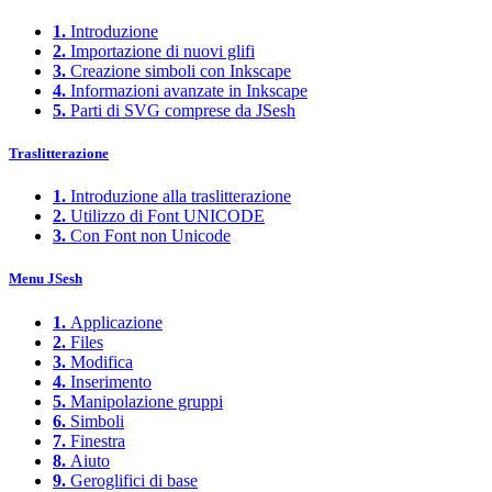
1.
Introduzione
2.
Importazione di nuovi glifi
3.
Creazione simboli con Inkscape
4.
Informazioni avanzate in Inkscape
5.
Parti di SVG comprese da JSesh
Traslitterazione
1.
Introduzione alla traslitterazione
2.
Utilizzo di Font UNICODE
3.
Con Font non Unicode
Menu JSesh
1.
Applicazione
2.
Files
3.
Modifica
4.
Inserimento
5.
Manipolazione gruppi
6.
Simboli
7.
Finestra
8.
Aiuto
9.
Geroglifici di base