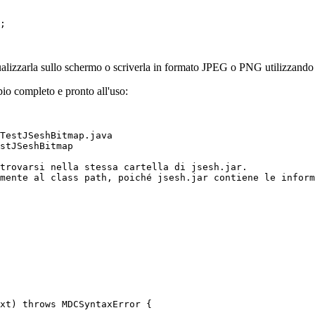
;

sualizzarla sullo schermo o scriverla in formato JPEG o PNG utilizzand
io completo e pronto all'uso:
TestJSeshBitmap.java

stJSeshBitmap

trovarsi nella stessa cartella di jsesh.jar.

mente al class path, poiché jsesh.jar contiene le inform
xt) throws MDCSyntaxError {
