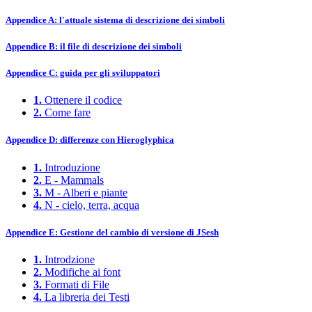
Appendice A: l'attuale sistema di descrizione dei simboli
Appendice B: il file di descrizione dei simboli
Appendice C: guida per gli sviluppatori
1.
Ottenere il codice
2.
Come fare
Appendice D: differenze con Hieroglyphica
1.
Introduzione
2.
E - Mammals
3.
M - Alberi e piante
4.
N - cielo, terra, acqua
Appendice E: Gestione del cambio di versione di JSesh
1.
Introdzione
2.
Modifiche ai font
3.
Formati di File
4.
La libreria dei Testi