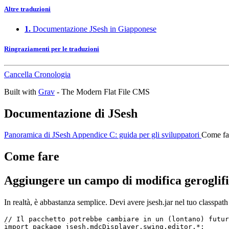
Altre traduzioni
1.
Documentazione JSesh in Giapponese
Ringraziamenti per le traduzioni
Cancella Cronologia
Built with
Grav
- The Modern Flat File CMS
Documentazione di JSesh
Panoramica di JSesh
Appendice C: guida per gli sviluppatori
Come fa
Come fare
Aggiungere un campo di modifica geroglif
In realtà, è abbastanza semplice. Devi avere jsesh.jar nel tuo classpa
// Il pacchetto potrebbe cambiare in un (lontano) futur
import package jsesh.mdcDisplayer.swing.editor.*;
