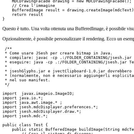
    MDCDrawingFacade drawing = new MDCDrawingFacade();

    // Crea l'immagine 

    BufferedImage result = drawing.createImage(mdcText)
    return result

}
Questo è tutto. Una volta ottenuta una BufferedImage, è possibile vi
Opzionalmente, è possibile personalizzare il rendering. Ecco un esemp
 /**

 * Come usare JSesh per creare bitmap in Java.

 * compilare: javac -cp .:/FOLDER_CONTAINING/jsesh.jar 
 * eseguire: java -cp .:/FOLDER_CONTAINING/jsesh.jar Te
 *

 * jseshGlyphs.jar e jvectClipboard-1.0.jar dovrebbero 
 * (normalmente, non è necessario aggiungerli esplicita
 * nel suo manifest.

 */

import  javax.imageio.ImageIO;

import java.io.*;

import java.awt.image.* ;

import jsesh.mdcDisplayer.preferences.*;

import jsesh.mdcDisplayer.draw.*;

import jsesh.mdc.*;

public class Test {

    public static BufferedImage buildImage(String mdcTe
        // Crea il sistema di disegno:                
