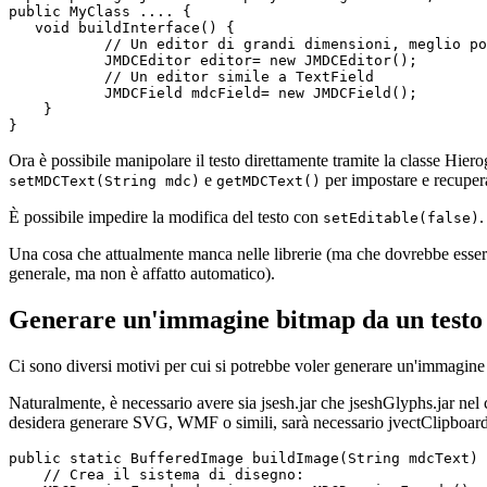
public MyClass .... {

   void buildInterface() {

           // Un editor di grandi dimensioni, meglio po
           JMDCEditor editor= new JMDCEditor();

           // Un editor simile a TextField

           JMDCField mdcField= new JMDCField();

    }

}
Ora è possibile manipolare il testo direttamente tramite la classe Hiero
e
per impostare e recupe
setMDCText(String mdc)
getMDCText()
È possibile impedire la modifica del testo con
.
setEditable(false)
Una cosa che attualmente manca nelle librerie (ma che dovrebbe essere r
generale, ma non è affatto automatico).
Generare un'immagine bitmap da un tes
Ci sono diversi motivi per cui si potrebbe voler generare un'immagine
Naturalmente, è necessario avere sia jsesh.jar che jseshGlyphs.jar nel
desidera generare SVG, WMF o simili, sarà necessario jvectClipboard-1
public static BufferedImage buildImage(String mdcText) 
    // Crea il sistema di disegno:                
