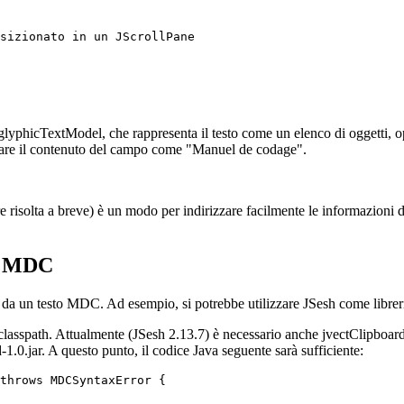
sizionato in un JScrollPane

glyphicTextModel, che rappresenta il testo come un elenco di oggetti, opp
rare il contenuto del campo come "Manuel de codage".
isolta a breve) è un modo per indirizzare facilmente le informazioni dal
to MDC
 da un testo MDC. Ad esempio, si potrebbe utilizzare JSesh come librer
 classpath. Attualmente (JSesh 2.13.7) è necessario anche jvectClipboar
.0.jar. A questo punto, il codice Java seguente sarà sufficiente:
throws MDCSyntaxError {
