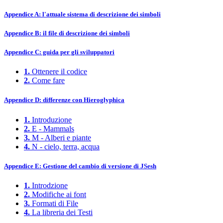
Appendice A: l'attuale sistema di descrizione dei simboli
Appendice B: il file di descrizione dei simboli
Appendice C: guida per gli sviluppatori
1.
Ottenere il codice
2.
Come fare
Appendice D: differenze con Hieroglyphica
1.
Introduzione
2.
E - Mammals
3.
M - Alberi e piante
4.
N - cielo, terra, acqua
Appendice E: Gestione del cambio di versione di JSesh
1.
Introdzione
2.
Modifiche ai font
3.
Formati di File
4.
La libreria dei Testi