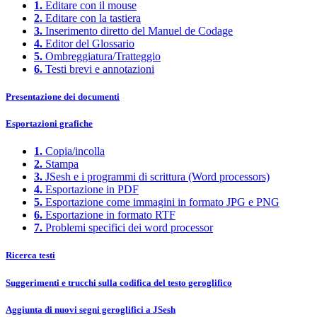
1.
Editare con il mouse
2.
Editare con la tastiera
3.
Inserimento diretto del Manuel de Codage
4.
Editor del Glossario
5.
Ombreggiatura/Tratteggio
6.
Testi brevi e annotazioni
Presentazione dei documenti
Esportazioni grafiche
1.
Copia/incolla
2.
Stampa
3.
JSesh e i programmi di scrittura (Word processors)
4.
Esportazione in PDF
5.
Esportazione come immagini in formato JPG e PNG
6.
Esportazione in formato RTF
7.
Problemi specifici dei word processor
Ricerca testi
Suggerimenti e trucchi sulla codifica del testo geroglifico
Aggiunta di nuovi segni geroglifici a JSesh