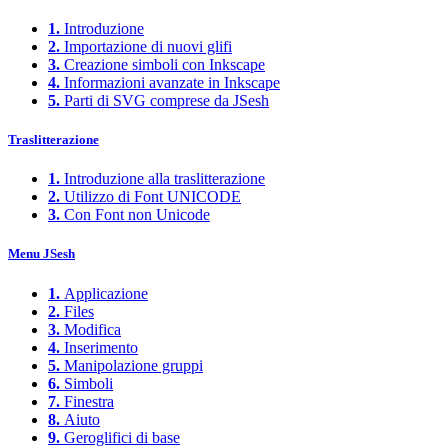
1.
Introduzione
2.
Importazione di nuovi glifi
3.
Creazione simboli con Inkscape
4.
Informazioni avanzate in Inkscape
5.
Parti di SVG comprese da JSesh
Traslitterazione
1.
Introduzione alla traslitterazione
2.
Utilizzo di Font UNICODE
3.
Con Font non Unicode
Menu JSesh
1.
Applicazione
2.
Files
3.
Modifica
4.
Inserimento
5.
Manipolazione gruppi
6.
Simboli
7.
Finestra
8.
Aiuto
9.
Geroglifici di base